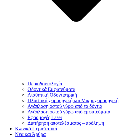
Περιοδοντολογία
Οδοντικά Εμφυτεύματα
Αισθητική Οδοντιατρική
Πλαστική χειρουργική και Μικροχειρουργική
Ανάπλαση οστού γύρω από τα δόντια
Ανάπλαση οστού γύρω από εμφυτεύματα
Εφαρμογές Laser
Διατήρηση αποτελέσματος – πρόληψη
Κλινικά Περιστατικά
Νέα και Άρθρα