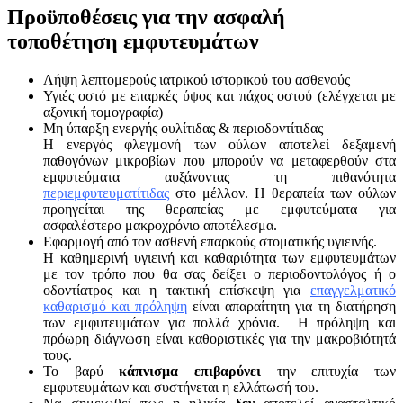
Προϋποθέσεις για την ασφαλή
τοποθέτηση εμφυτευμάτων
Λήψη λεπτομερούς ιατρικού ιστορικού του ασθενούς
Υγιές οστό με επαρκές ύψος και πάχος οστού (ελέγχεται με
αξονική τομογραφία)
Μη ύπαρξη ενεργής ουλίτιδας & περιοδοντίτιδας
Η ενεργός φλεγμονή των ούλων αποτελεί δεξαμενή
παθογόνων μικροβίων που μπορούν να μεταφερθούν στα
εμφυτεύματα αυξάνοντας τη πιθανότητα
περιεμφυτευματίτιδας
στο μέλλον. Η θεραπεία των ούλων
προηγείται της θεραπείας με εμφυτεύματα για
ασφαλέστερο μακροχρόνιο αποτέλεσμα.
Εφαρμογή από τον ασθενή επαρκούς στοματικής υγιεινής.
Η καθημερινή υγιεινή και καθαριότητα των εμφυτευμάτων
με τον τρόπο που θα σας δείξει ο περιοδοντολόγος ή ο
οδοντίατρος και η τακτική επίσκεψη για
επαγγελματικό
καθαρισμό και πρόληψη
είναι απαραίτητη για τη διατήρηση
των εμφυτευμάτων για πολλά χρόνια. Η πρόληψη και
πρόωρη διάγνωση είναι καθοριστικές για την μακροβιότητά
τους.
Το βαρύ
κάπνισμα επιβαρύνει
την επιτυχία των
εμφυτευμάτων και συστήνεται η ελλάτωσή του.