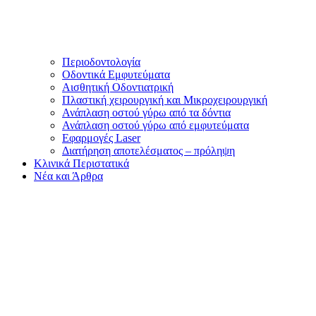
Περιοδοντολογία
Οδοντικά Εμφυτεύματα
Αισθητική Οδοντιατρική
Πλαστική χειρουργική και Μικροχειρουργική
Ανάπλαση οστού γύρω από τα δόντια
Ανάπλαση οστού γύρω από εμφυτεύματα
Εφαρμογές Laser
Διατήρηση αποτελέσματος – πρόληψη
Κλινικά Περιστατικά
Νέα και Άρθρα