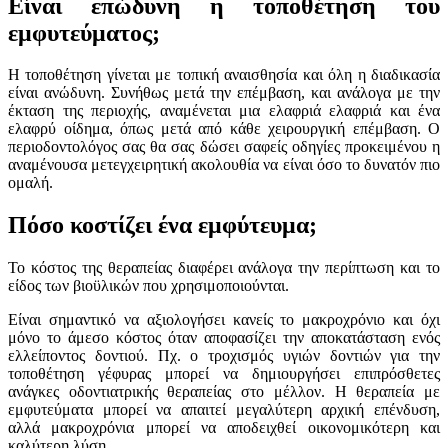
Είναι επώδυνη η τοποθέτηση του
εμφυτεύματος;
Η τοποθέτηση γίνεται με τοπική αναισθησία και όλη η διαδικασία
είναι ανώδυνη. Συνήθως μετά την επέμβαση, και ανάλογα με την
έκταση της περιοχής, αναμένεται μια ελαφριά ελαφριά και ένα
ελαφρύ οίδημα, όπως μετά από κάθε χειρουργική επέμβαση. Ο
περιοδοντολόγος σας θα σας δώσει σαφείς οδηγίες προκειμένου η
αναμένουσα μετεγχειρητική ακολουθία να είναι όσο το δυνατόν πιο
ομαλή.
Πόσο κοστίζει ένα εμφύτευμα;
Το κόστος της θεραπείας διαφέρει ανάλογα την περίπτωση και το
είδος των βιοϋλικών που χρησιμοποιούνται.
Είναι σημαντικό να αξιολογήσει κανείς το μακροχρόνιο και όχι
μόνο το άμεσο κόστος όταν αποφασίζει την αποκατάσταση ενός
ελλείποντος δοντιού. Πχ. ο τροχισμός υγιών δοντιών για την
τοποθέτηση γέφυρας μπορεί να δημιουργήσει επιπρόσθετες
ανάγκες οδοντιατρικής θεραπείας στο μέλλον. Η θεραπεία με
εμφυτεύματα μπορεί να απαιτεί μεγαλύτερη αρχική επένδυση,
αλλά μακροχρόνια μπορεί να αποδειχθεί οικονομικότερη και
καλύτερη λύση.