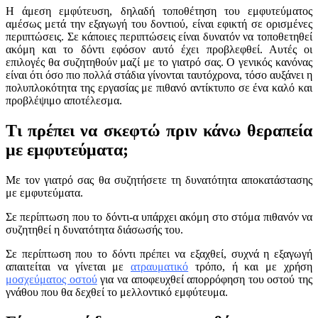
Η άμεση εμφύτευση, δηλαδή τοποθέτηση του εμφυτεύματος
αμέσως μετά την εξαγωγή του δοντιού, είναι εφικτή σε ορισμένες
περιπτώσεις. Σε κάποιες περιπτώσεις είναι δυνατόν να τοποθετηθεί
ακόμη και το δόντι εφόσον αυτό έχει προβλεφθεί. Αυτές οι
επιλογές θα συζητηθούν μαζί με το γιατρό σας. Ο γενικός κανόνας
είναι ότι όσο πιο πολλά στάδια γίνονται ταυτόχρονα, τόσο αυξάνει η
πολυπλοκότητα της εργασίας με πιθανό αντίκτυπο σε ένα καλό και
προβλέψιμο αποτέλεσμα.
Τι πρέπει να σκεφτώ πριν κάνω θεραπεία
με εμφυτεύματα;
Με τον γιατρό σας θα συζητήσετε τη δυνατότητα αποκατάστασης
με εμφυτεύματα.
Σε περίπτωση που το δόντι-α υπάρχει ακόμη στο στόμα πιθανόν να
συζητηθεί η δυνατότητα διάσωσής του.
Σε περίπτωση που το δόντι πρέπει να εξαχθεί, συχνά η εξαγωγή
απαιτείται να γίνεται με
ατραυματικό
τρόπο, ή και με χρήση
μοσχεύματος οστού
για να αποφευχθεί απορρόφηση του οστού της
γνάθου που θα δεχθεί το μελλοντικό εμφύτευμα.