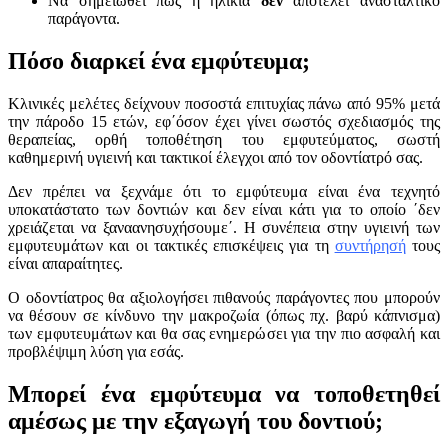
Να σημειωθεί πως η ηλικία
δεν
αποτελεί ανασταλτικό
παράγοντα.
Πόσο διαρκεί ένα εμφύτευμα;
Κλινικές μελέτες δείχνουν ποσοστά επιτυχίας πάνω από 95% μετά
την πάροδο 15 ετών, εφ΄όσον έχει γίνει σωστός σχεδιασμός της
θεραπείας, ορθή τοποθέτηση του εμφυτεύματος, σωστή
καθημερινή υγιεινή και τακτικοί έλεγχοι από τον οδοντίατρό σας.
Δεν πρέπει να ξεχνάμε ότι το εμφύτευμα είναι ένα τεχνητό
υποκατάστατο των δοντιών και δεν είναι κάτι για το οποίο ΄δεν
χρειάζεται να ξαναανησυχήσουμε΄. Η συνέπεια στην υγιεινή των
εμφυτευμάτων και οι τακτικές επισκέψεις για τη
συντήρησή
τους
είναι απαραίτητες.
Ο οδοντίατρος θα αξιολογήσει πιθανούς παράγοντες που μπορούν
να θέσουν σε κίνδυνο την μακροζωία (όπως πχ. βαρύ κάπνισμα)
των εμφυτευμάτων και θα σας ενημερώσει για την πιο ασφαλή και
προβλέψιμη λύση για εσάς.
Μπορεί ένα εμφύτευμα να τοποθετηθεί
αμέσως με την εξαγωγή του δοντιού;