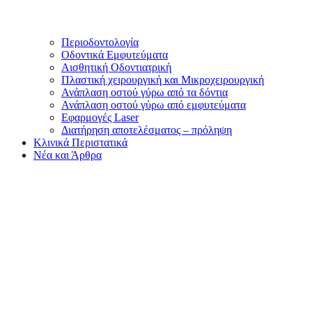
Περιοδοντολογία
Οδοντικά Εμφυτεύματα
Αισθητική Οδοντιατρική
Πλαστική χειρουργική και Μικροχειρουργική
Ανάπλαση οστού γύρω από τα δόντια
Ανάπλαση οστού γύρω από εμφυτεύματα
Εφαρμογές Laser
Διατήρηση αποτελέσματος – πρόληψη
Κλινικά Περιστατικά
Νέα και Άρθρα