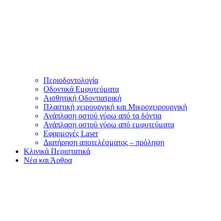
Περιοδοντολογία
Οδοντικά Εμφυτεύματα
Αισθητική Οδοντιατρική
Πλαστική χειρουργική και Μικροχειρουργική
Ανάπλαση οστού γύρω από τα δόντια
Ανάπλαση οστού γύρω από εμφυτεύματα
Εφαρμογές Laser
Διατήρηση αποτελέσματος – πρόληψη
Κλινικά Περιστατικά
Νέα και Άρθρα