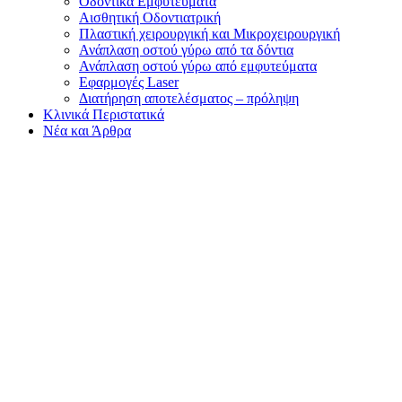
Οδοντικά Εμφυτεύματα
Αισθητική Οδοντιατρική
Πλαστική χειρουργική και Μικροχειρουργική
Ανάπλαση οστού γύρω από τα δόντια
Ανάπλαση οστού γύρω από εμφυτεύματα
Εφαρμογές Laser
Διατήρηση αποτελέσματος – πρόληψη
Κλινικά Περιστατικά
Νέα και Άρθρα