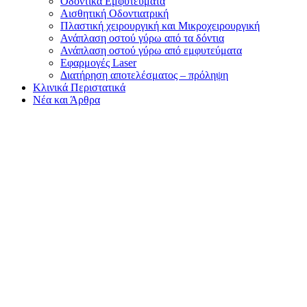
Οδοντικά Εμφυτεύματα
Αισθητική Οδοντιατρική
Πλαστική χειρουργική και Μικροχειρουργική
Ανάπλαση οστού γύρω από τα δόντια
Ανάπλαση οστού γύρω από εμφυτεύματα
Εφαρμογές Laser
Διατήρηση αποτελέσματος – πρόληψη
Κλινικά Περιστατικά
Νέα και Άρθρα